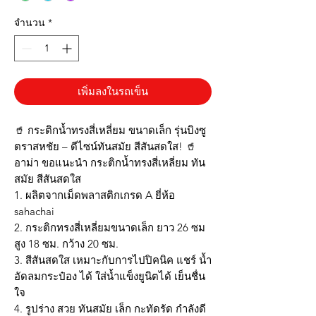
จำนวน
*
เพิ่มลงในรถเข็น
🥤 กระติกน้ำทรงสี่เหลี่ยม ขนาดเล็ก รุ่นบิงซู
ตราสหชัย – ดีไซน์ทันสมัย สีสันสดใส! 🥤
อาม่า ขอแนะนำ กระติกน้ำทรงสี่เหลี่ยม ทัน
สมัย สีสันสดใส
1. ผลิตจากเม็ดพลาสติกเกรด A ยี่ห้อ
sahachai
2. กระติกทรงสี่เหลี่ยมขนาดเล็ก ยาว 26 ซม
สูง 18 ซม. กว้าง 20 ซม.
3. สีสันสดใส เหมาะกับการไปปิคนิค แชร์ น้ำ
อัดลมกระป๋อง ได้ ใส่น้ำแข็งยูนิตได้ เย็นชื่น
ใจ
4. รูปร่าง สวย ทันสมัย เล็ก กะทัดรัด กำลังดี