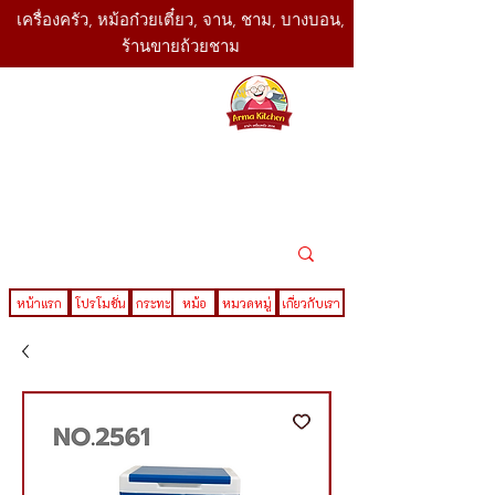
เครื่องครัว, หม้อก๋วยเตี๋ยว, จาน, ชาม, บางบอน,
ร้านขายถ้วยชาม
SBK
Today
ติดต่อเรา
02-416-
,061-325-
4782
2888
LINE ID : @sbktoday
หน้าแรก
โปรโมชั่น
กระทะ
หม้อ
หมวดหมู่
เกี่ยวกับเรา