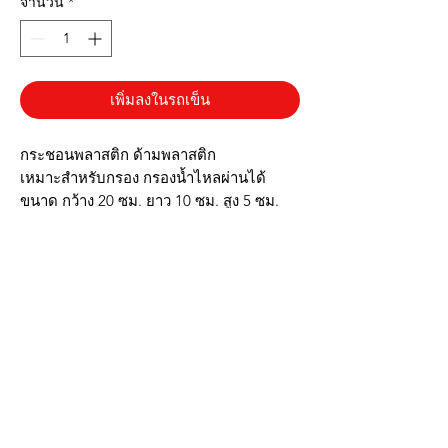
จำนวน
*
เพิ่มลงในรถเข็น
กระชอนพลาสติก ด้ามพลาสติก
เหมาะสำหรับกรอง กรองน้ำไหลผ่านได้
ขนาด กว้าง 20 ซม. ยาว 10 ซม. สูง 5 ซม.
✔️ผลิตจากพลาสติก
✔️ด้ามจับพลาสติก
✔️มีตะแกงรวด
✔️น้ำหนักเบา
✔️กรองน้ำได้
▶️รูปภาพสินค้าจริง ตรงปก◀️