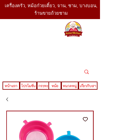
เครื่องครัว, หม้อก๋วยเตี๋ยว, จาน, ชาม, บางบอน,
ร้านขายถ้วยชาม
SBK
Today
ติดต่อเรา
02-416-
,061-325-
4782
2888
LINE ID : @sbktoday
หน้าแรก
โปรโมชั่น
กระทะ
หม้อ
หมวดหมู่
เกี่ยวกับเรา