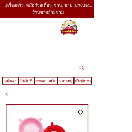
เครื่องครัว, หม้อก๋วยเตี๋ยว, จาน, ชาม, บางบอน,
ร้านขายถ้วยชาม
SBK
Today
ติดต่อเรา
02-416-
,061-325-
4782
2888
LINE ID : @sbktoday
หน้าแรก
โปรโมชั่น
กระทะ
หม้อ
หมวดหมู่
เกี่ยวกับเรา