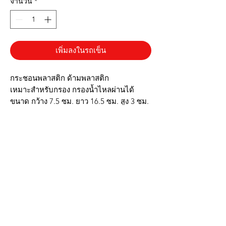
จำนวน
*
เพิ่มลงในรถเข็น
กระชอนพลาสติก ด้ามพลาสติก
เหมาะสำหรับกรอง กรองน้ำไหลผ่านได้
ขนาด กว้าง 7.5 ซม. ยาว 16.5 ซม. สูง 3 ซม.
✔️ผลิตจากพลาสติก
✔️ด้ามจับพลาสติก
✔️มีตะแกงรวด
✔️น้ำหนักเบา
✔️กรองน้ำได้
▶️รูปภาพสินค้าจริง ตรงปก◀️