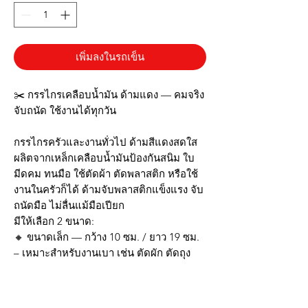
เพิ่มลงในรถเข็น
✂️ กรรไกรเคลือบน้ำมัน ด้ามแดง — คมจริง
จับถนัด ใช้งานได้ทุกวัน
กรรไกรครัวและงานทั่วไป ด้ามสีแดงสดใส
ผลิตจากเหล็กเคลือบน้ำมันป้องกันสนิม ใบ
มีดคม ทนมือ ใช้ตัดผ้า ตัดพลาสติก หรือใช้
งานในครัวก็ได้ ด้ามจับพลาสติกแข็งแรง จับ
ถนัดมือ ไม่ลื่นแม้มือเปียก
มีให้เลือก 2 ขนาด:
🔸 ขนาดเล็ก — กว้าง 10 ซม. / ยาว 19 ซม.
– เหมาะสำหรับงานเบา เช่น ตัดผัก ตัดถุง
หรือใช้งานทั่วไปในบ้าน
🔸 ขนาดใหญ่ — กว้าง 11 ซม. / ยาว 20.5
ซม.