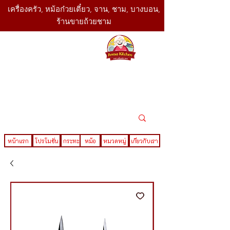
เครื่องครัว, หม้อก๋วยเตี๋ยว, จาน, ชาม, บางบอน,
ร้านขายถ้วยชาม
SBK
Today
ติดต่อเรา
02-416-
,061-325-
4782
2888
LINE ID : @sbktoday
หน้าแรก
โปรโมชั่น
กระทะ
หม้อ
หมวดหมู่
เกี่ยวกับเรา