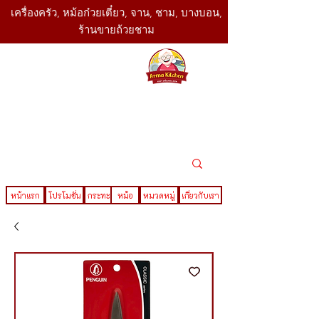
เครื่องครัว, หม้อก๋วยเตี๋ยว, จาน, ชาม, บางบอน,
ร้านขายถ้วยชาม
SBK
Today
ติดต่อเรา
02-416-
,061-325-
4782
2888
LINE ID : @sbktoday
หน้าแรก
โปรโมชั่น
กระทะ
หม้อ
หมวดหมู่
เกี่ยวกับเรา