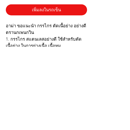
เพิ่มลงในรถเข็น
อาม่า ขอแนะนำ กรรไกร ตัดเนื้อย่าง อย่างดี
ตรานกเพนกวิน
1. กรรไกร สแตนเลสอย่างดี ใช้สำหรับตัด
เนื้อย่าง ในการย่างเนื้อ เนื้อหมู
2. เหมาะสำหรับใช้ ในบ้าน หรือ ร้านอาหาร
ปิ้งย่าง เพื่อให้ ย่างเนื้อสุกเร็ว และกินพอดีคำ
3. สามารถใช้กรรไกร ตัดเนื้อไก่
4. กรรไกรตัดใบกระเพรา ใบโหระพา
#กรรไกรตัดอาหารอย่างดี ปลอดภัย ผลิต
จากสแตนเลสแท้
บริการส่งด่วน เฉพาะในกรุงเทพ ติดต่อไลน์ร้านในเวลาทำการเท่านั้นนะครับ
(07:00 - 17:00) วันจันทร์ ถึง วันอาทิตย์