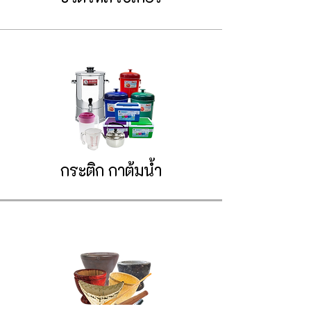
กระติก
กาต้มน้ำ