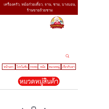
เครื่องครัว, หม้อก๋วยเตี๋ยว, จาน, ชาม, บางบอน,
ร้านขายถ้วยชาม
SBK
Today
ติดต่อเรา
02-416-
,061-325-
4782
2888
LINE ID : @sbktoday
หน้าแรก
โปรโมชั่น
กระทะ
หม้อ
หมวดหมู่
เกี่ยวกับเรา
หมวดหมู่สินค้า