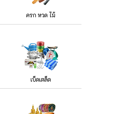
ครก หวด ไม้
เบ็ดเตล็ด