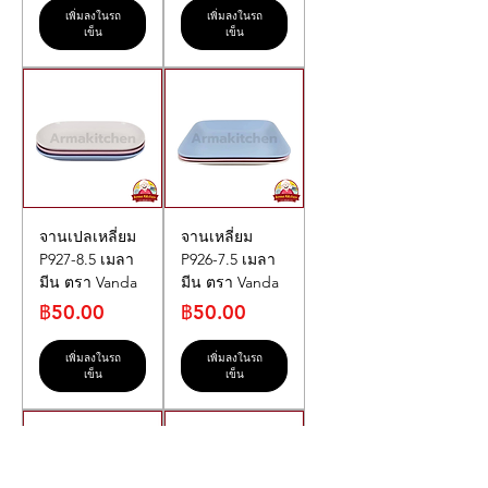
เพิ่มลงในรถ
เพิ่มลงในรถ
เข็น
เข็น
จานเปลเหลี่ยม
จานเหลี่ยม
P927-8.5 เมลา
P926-7.5 เมลา
มีน ตรา Vanda
มีน ตรา Vanda
ราคา
ราคา
฿50.00
฿50.00
เพิ่มลงในรถ
เพิ่มลงในรถ
เข็น
เข็น