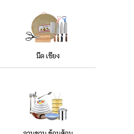
มีด เขียง
จานชาม ช้อนส้อม