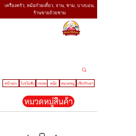
เครื่องครัว, หม้อก๋วยเตี๋ยว, จาน, ชาม, บางบอน,
ร้านขายถ้วยชาม
SBK
Today
ติดต่อเรา
02-416-
,061-325-
4782
2888
LINE ID : @sbktoday
หน้าแรก
โปรโมชั่น
กระทะ
หม้อ
หมวดหมู่
เกี่ยวกับเรา
หมวดหมู่สินค้า