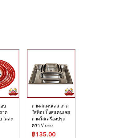
ือบ
ถาดสแตนเลส ถาด
 ถาด
ใส่ท็อปปิ้งสแตนเลส
อบ (คละ
ถาดใส่เครื่องปรุง
ตรา V-one
ราคา
฿135.00