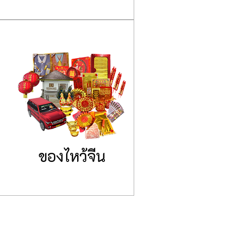
ของไหว้จีน