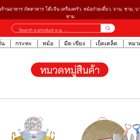
นร้านอาหาร ภัตตาคาร โต๊ะจีน เครื่องครัว, หม้อก๋วยเตี๋ยว, จาน, ชาม, 
ชาม
่น
กระทะ
หม้อ
มีด เขียง
เบ็ดเตล็ด
หมวด
หมวดหมู่สินค้า