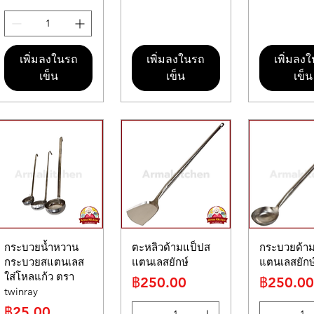
เพิ่มลงในรถ
เพิ่มลงในรถ
เพิ่มลง
เข็น
เข็น
เข็น
กระบวยน้ำหวาน
ตะหลิวด้ามแป็ปส
กระบวยด้า
กระบวยสแตนเลส
แตนเลสยักษ์
แตนเลสยักษ
ใส่โหลแก้ว ตรา
ราคา
ราคา
฿250.00
฿250.00
twinray
ราคา
฿25.00