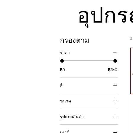
อุปกรณ
กรองตาม
ส
ราคา
฿0
฿360
สี
ขนาด
10*10
รูปแบบสินค้า
11*11
12*12
กระบวยสุกี้
เบอร์
13*13