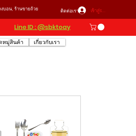
บางบอน, ร้านขายถ้วย
เข้าสู่ระบบ
ติดต่อเรา
Line ID : @sbktoay
หมู่สินค้า
เกี่ยวกับเรา