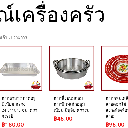
์เครื่องครัว
ินค้า 51 รายการ
ถาดอาหาร ถาดอลู
ถาดนึ่งขนมกลม
ถาดกลมเคล
มิเนียม ตะกง
ถาดพิมพ์เค้กอลูมิ
ลายดอกไม้
24.5*40*5 ซม. ตรา
เนียม มีหูจับ ตราร่ม
สังกะสีเคลื
จระเข้
ลาย)
ราคา
฿45.00
ราคา
ราคา
฿180.00
฿95.00