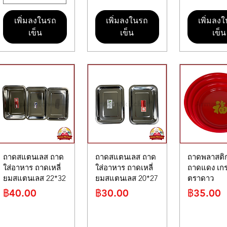
เพิ่มลงในรถ
เพิ่มลงในรถ
เพิ่มลง
เข็น
เข็น
เข็น
ถาดสแตนเลส ถาด
ถาดสแตนเลส ถาด
ถาดพลาสติ
ใส่อาหาร ถาดเหลี่
ใส่อาหาร ถาดเหลี่
ถาดแดง เก
ยมสแตนเลส 22*32
ยมสแตนเลส 20*27
ตราดาว
ราคา
ราคา
ราคา
฿40.00
฿30.00
฿35.00