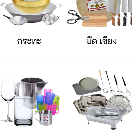
กระทะ
มีด เขียง