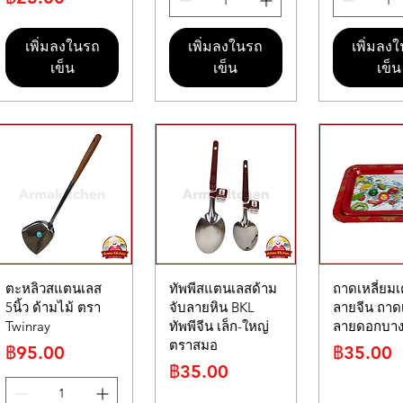
เพิ่มลงในรถ
เพิ่มลงในรถ
เพิ่มลง
เข็น
เข็น
เข็น
ตะหลิวสแตนเลส
ทัพพีสแตนเลสด้าม
ถาดเหลี่ยมเ
5นิ้ว ด้ามไม้ ตรา
จับลายหิน BKL
ลายจีน ถาดเ
Twinray
ทัพพีจีน เล็ก-ใหญ่
ลายดอกบา
ตราสมอ
ราคา
ราคา
฿95.00
฿35.00
ราคา
฿35.00