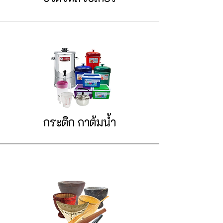
กระติก
กาต้มน้ำ