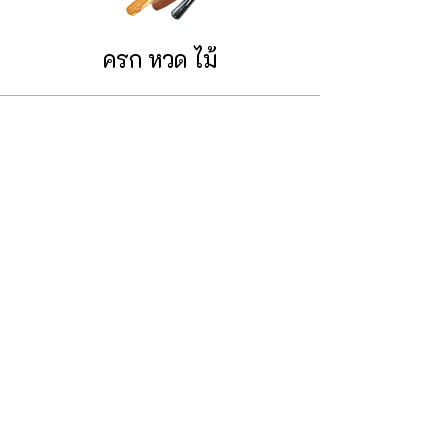
ครก หวด ไม้
เบ็ดเตล็ด