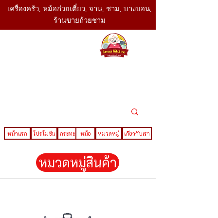
เครื่องครัว, หม้อก๋วยเตี๋ยว, จาน, ชาม, บางบอน,
ร้านขายถ้วยชาม
SBK
Today
ติดต่อเรา
02-416-
,061-325-
4782
2888
LINE ID : @sbktoday
หน้าแรก
โปรโมชั่น
กระทะ
หม้อ
หมวดหมู่
เกี่ยวกับเรา
หมวดหมู่สินค้า