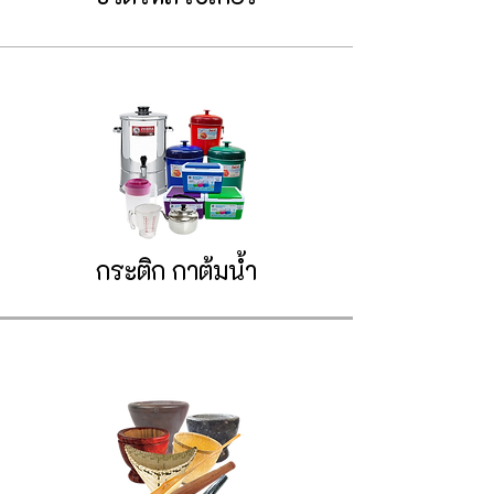
กระติก
กาต้มน้ำ