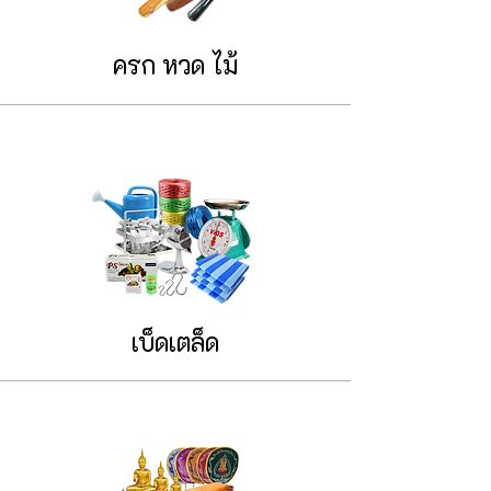
ครก หวด ไม้
เบ็ดเตล็ด