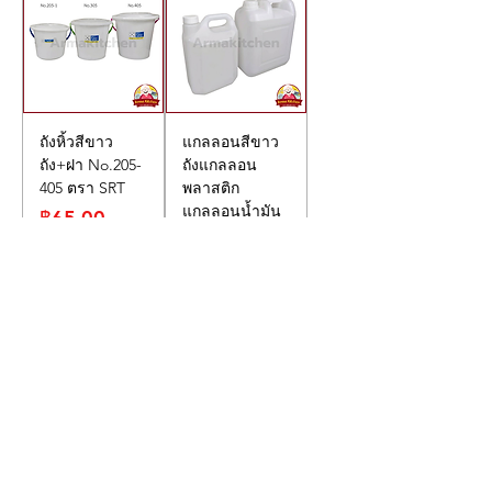
ถังหิ้วสีขาว
แกลลอนสีขาว
ถัง+ฝา No.205-
ถังแกลลอน
405 ตรา SRT
พลาสติก
แกลลอนน้ำมัน
ราคา
฿65.00
5-10ลิตร
ราคา
฿65.00
เพิ่มลงในรถ
เพิ่มลงในรถ
เข็น
เข็น