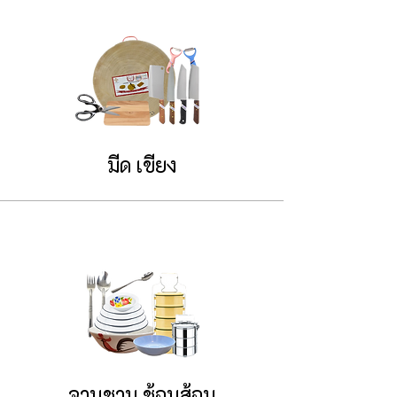
มีด เขียง
จานชาม ช้อนส้อม