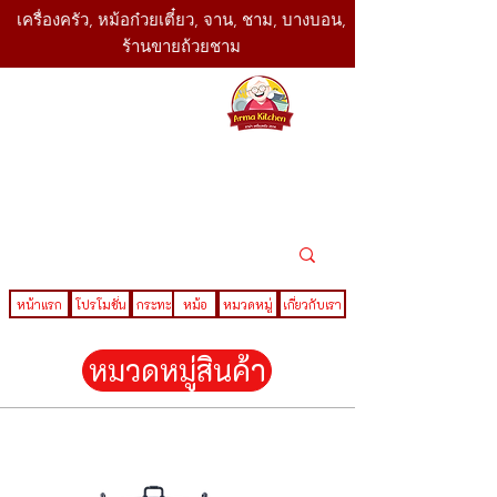
เครื่องครัว, หม้อก๋วยเตี๋ยว, จาน, ชาม, บางบอน,
ร้านขายถ้วยชาม
SBK
Today
ติดต่อเรา
02-416-
,061-325-
4782
2888
LINE ID : @sbktoday
หน้าแรก
โปรโมชั่น
กระทะ
หม้อ
หมวดหมู่
เกี่ยวกับเรา
หมวดหมู่สินค้า