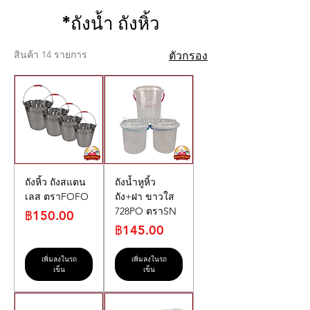
*ถังน้ำ ถังหิ้ว
สินค้า 14 รายการ
ตัวกรอง
ถังหิ้ว ถังสแตน
ถังน้ำหูหิ้ว
เลส ตราFOFO
ถัง+ฝา ขาวใส
728PO ตราSN
ราคา
฿150.00
ราคา
฿145.00
เพิ่มลงในรถ
เพิ่มลงในรถ
เข็น
เข็น