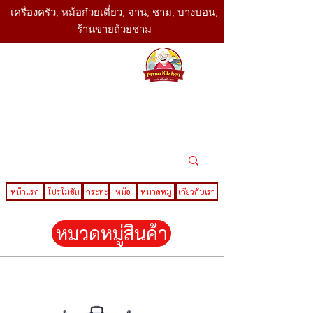
เครื่องครัว, หม้อก๋วยเตี๋ยว, จาน, ชาม, บางบอน,
ร้านขายถ้วยชาม
SBK
Today
ติดต่อเรา
02-416-
,061-325-
4782
2888
LINE ID : @sbktoday
หน้าแรก
โปรโมชั่น
กระทะ
หม้อ
หมวดหมู่
เกี่ยวกับเรา
หมวดหมู่สินค้า