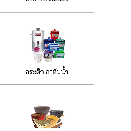
กระติก
กาต้มน้ำ