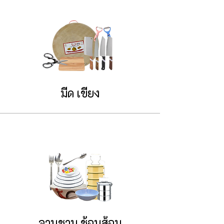
มีด เขียง
จานชาม ช้อนส้อม