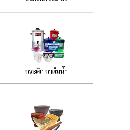
กระติก
กาต้มน้ำ