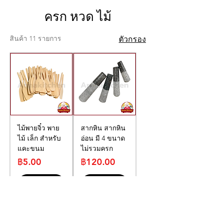
ครก หวด ไม้
สินค้า 11 รายการ
ตัวกรอง
ไม้พายจิ๋ว พาย
สากหิน สากหิน
ไม้ เล็ก สำหรับ
อ่อน มี 4 ขนาด
แคะขนม
ไม่รวมครก
ราคา
ราคา
฿5.00
฿120.00
เพิ่มลงในรถ
เพิ่มลงในรถ
เข็น
เข็น