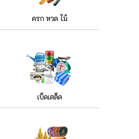
ครก หวด ไม้
เบ็ดเตล็ด