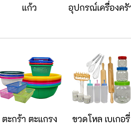
แก้ว
อุปกรณ์เครื่องครั
ตะกร้า ตะแกรง
ขวดโหล เบเกอรี่