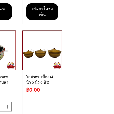
ในรถ
เพิ่มลงในรถ
เข็น
ลาลาย
โถฝากระเบื้อง (4
้ำปลา
นิ้ว 5 นิ้ว 6 นิ้ว)
ราคา
฿0.00