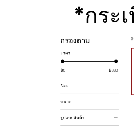
*กระเบ
กรองตาม
ส
ราคา
฿0
฿880
Size
2 ชั้น
ขนาด
3 ชั้น
4 ชั้น
2 ชั้น
รูปแบบสินค้า
กลาง
3 ชั้น
เล็ก
4 ชั้น
3 ชั้น
ใหญ่
5 ชั้น