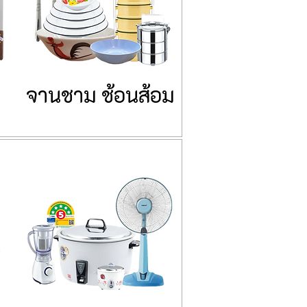
จานชาม ช้อนส้อม