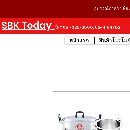
อุปกรณ์ทำครัวเพื่อ
SBK Today
โทร 061-325-2888, 02-4164782
หน้าแรก
สินค้าโปรโมชั