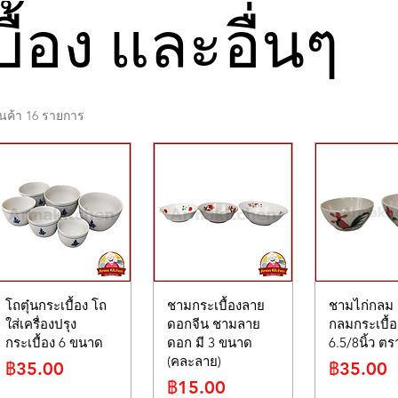
ื้อง และอื่นๆ
ินค้า 16 รายการ
โถตุ๋นกระเบื้อง โถ
ชามกระเบื้องลาย
ชามไก่กลม
ใส่เครื่องปรุง
ดอกจีน ชามลาย
กลมกระเบื้อ
กระเบื้อง 6 ขนาด
ดอก มี 3 ขนาด
6.5/8นิ้ว ตร
(คละลาย)
ราคา
ราคา
฿35.00
฿35.00
ราคา
฿15.00