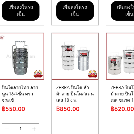
เพิ่มลงในรถ
เพิ่มลงในรถ
เพิ่มลง
เข็น
เข็น
เข็น
ปิ่นโตลายไทย ลาย
ZEBRA ปิ่นโต หัว
ZEBRA ปิ่นโ
นูน 16/4ชั้น ตรา
ม้าลาย ปิ่นโตสแตน
ม้าลาย ปิ่
จระเข้
เลส 18 cm.
เลส ขนาด 1
ราคา
ราคา
ราคา
฿550.00
฿850.00
฿620.00