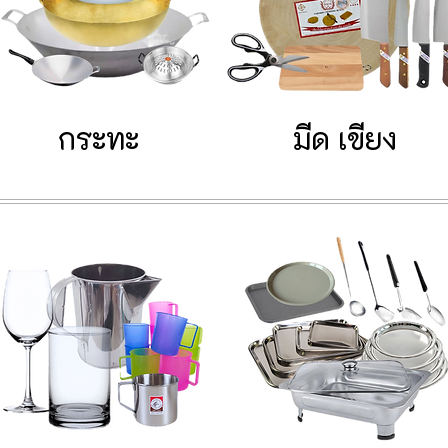
กระทะ
มีด เขียง