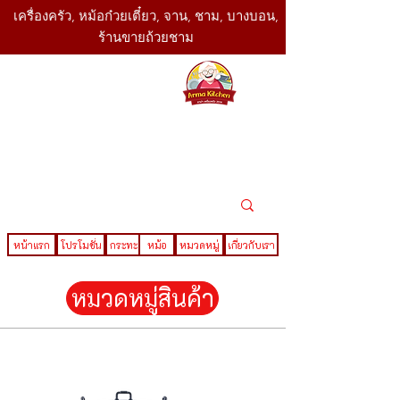
เครื่องครัว, หม้อก๋วยเตี๋ยว, จาน, ชาม, บางบอน,
ร้านขายถ้วยชาม
SBK
Today
ติดต่อเรา
02-416-
,061-325-
4782
2888
LINE ID : @sbktoday
หน้าแรก
โปรโมชั่น
กระทะ
หม้อ
หมวดหมู่
เกี่ยวกับเรา
หมวดหมู่สินค้า