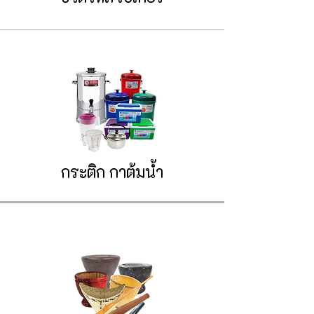
กระติก
กาต้มน้ำ