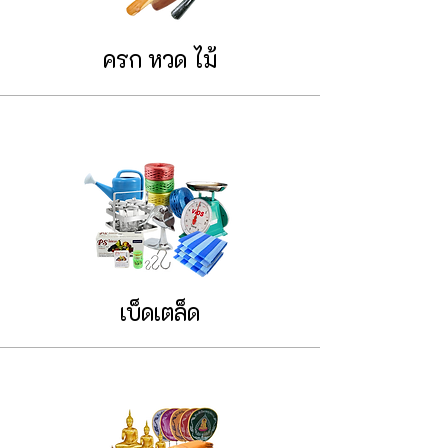
ครก หวด ไม้
เบ็ดเตล็ด