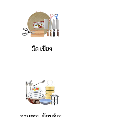
มีด เขียง
จานชาม ช้อนส้อม